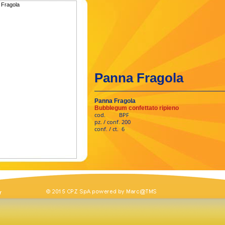
Panna Fragola
Panna Fragola
Bubblegum confettato ripieno
cod. BPF
pz. / conf. 200
conf. / ct. 6