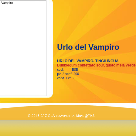
Urlo del Vampiro
URLO DEL VAMPIRO- TINGILINGUA
Bubblegum confettato sour, gusto mela verde
cod. BSB
pz. / conf. 200
conf. / ct. 6