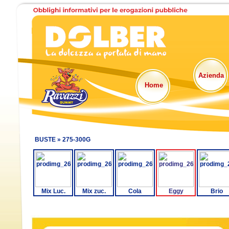
Azienda
Home
BUSTE »
275-300G
Mix Luc.
Mix zuc.
Cola
Eggy
Brio