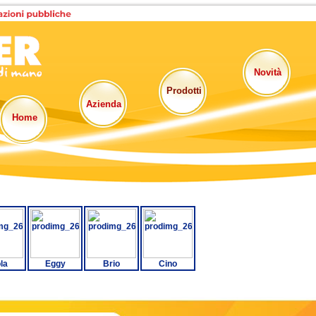
Novità
Prodotti
Azienda
Home
la
Eggy
Brio
Cino