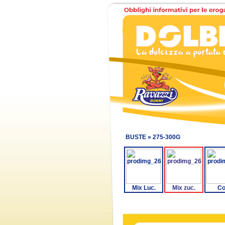
BUSTE »
275-300G
Mix Luc.
Mix zuc.
Co