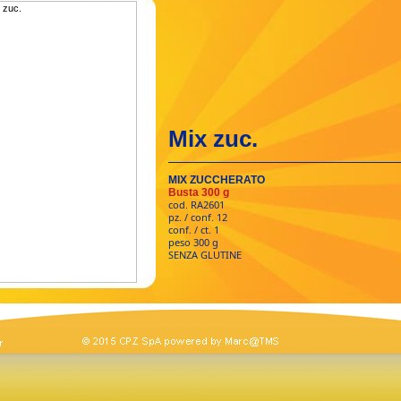
Mix zuc.
MIX ZUCCHERATO
Busta 300 g
cod. RA2601
pz. / conf. 12
conf. / ct. 1
peso 300 g
SENZA GLUTINE