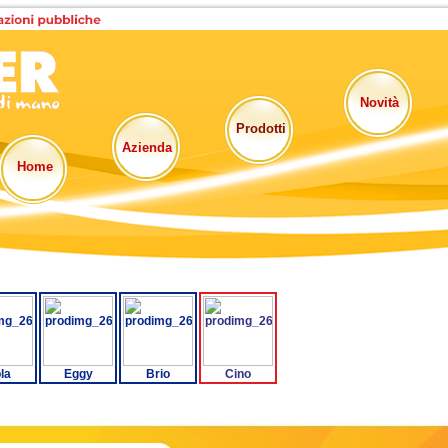
Novità
Prodotti
Azienda
Home
la
Eggy
Brio
Cino