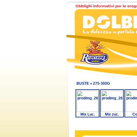
BUSTE »
275-300G
Mix Luc.
Mix zuc.
Co