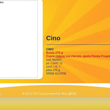
Cino
CINO
Busta 275 g
Cuore
ripieno
zuccherato, gusto Panna Frago
cod. RA2607
pz. / conf. 12
conf. / ct. 1
peso 275 g
SENZA GLUTINE