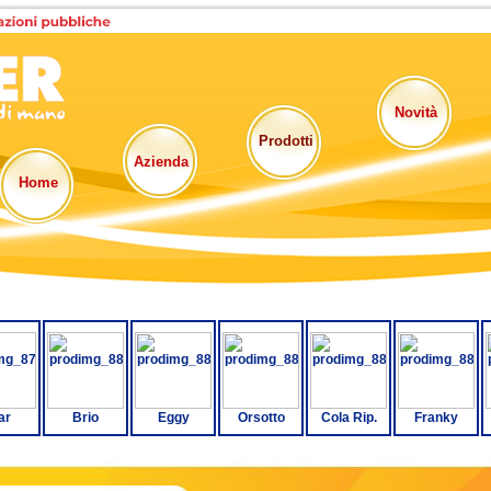
Novità
Prodotti
Azienda
Home
ar
Brio
Eggy
Orsotto
Cola Rip.
Franky