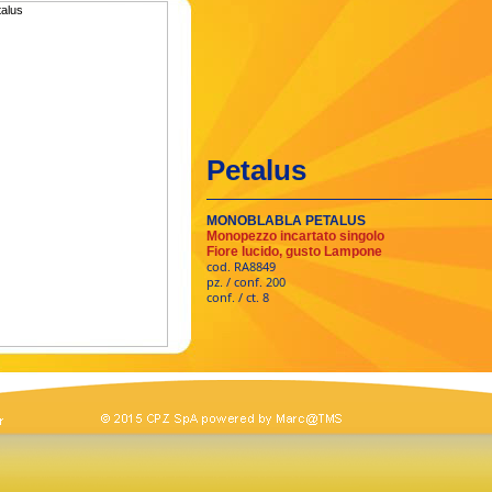
Petalus
MONOBLABLA PETALUS
Monopezzo incartato singolo
Fiore lucido, gusto Lampone
cod. RA8849
pz. / conf. 200
conf. / ct. 8