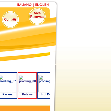
Area
Riservata
Contatti
Paranà
Petalus
Hot Dog
Cocun
Pralì
Pesco